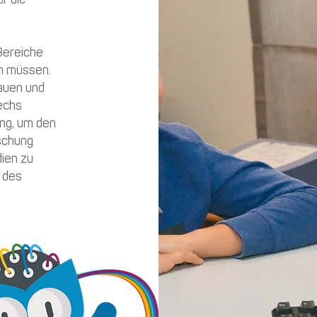
r die
Bereiche
n müssen.
auen und
echs
ng, um den
rschung
ien zu
 des