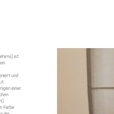
hirns) ist
len
oniert und
ut
enigen einer
ichen
t).
in Farbe