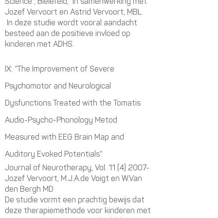
Science”, Bielefeld, in samenwerking met
Jozef Vervoort en Astrid Vervoort, MBL.
In deze studie wordt vooral aandacht
besteed aan de positieve invloed op
kinderen met ADH
S.
IX: “The Improvement of Severe
Psychomotor and Neurological
Dysfunctions Treated with the Tomatis
Audio-Psycho-Phonology Metod
Measured with EEG Brain Map and
Auditory Evoked Potentials”
Journal of Neurotherapy, Vol.
11 (4) 2007
-
Jozef Vervoort, M.J.A.de Voigt en W.Van
den Bergh MD
De studie vormt een prachtig bewijs dat
deze therapiemethode voor kinderen met