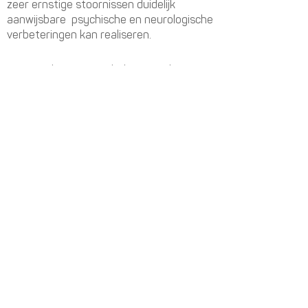
zeer ernstige stoornissen duidelijk
aanwijsbare psychische en neurologische
verbeteringen kan realiseren.
X. “Neural circuits underlying mother’s
voice perception predict social
communication abilities in children”
Daniel A. Abrams, Tianwen Chen, Paola
Odriozola, Katherine M. Cheng, Amanda E.
Baker, Aarthi Padmanabhan, Srikanth
Ryali, John Kochalka, Carl Feinstein, and
Vinod Menon - 16 mei 2016
https://doi.org/10.1073/pnas.1602948113
Voor de opvattingen en de werkwijze van
Prof.Tomatis en ons werk, is deze
prachtige studie wel het sprekendste
bewijs: zelfs woorden zonder enige zin,
maar gesproken door moeder activeren
meerdere hersensystemen, met inbegrip