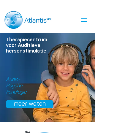
Therapiecentrum
voor Auditieve
hersenstimulatie
Audio-
Psycho-
Fonologie
meer weten