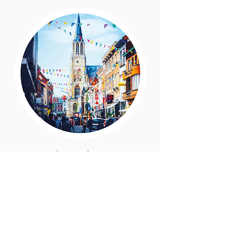
Atlantis ligt in
Sint-Truiden
Atlantis ligt pal in het centrum van de
stad Sint-Truiden, een geze
llige en