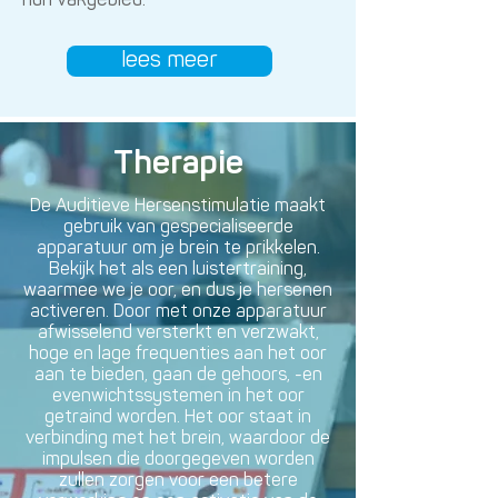
hun vakgebied.
lees meer
Therapie
De Auditieve Hersenstimulatie maakt
gebruik van gespecialiseerde
apparatuur om je brein te prikkelen.
Bekijk het als een luistertraining,
waarmee we je oor, en dus je hersenen
activeren. Door met onze apparatuur
afwisselend versterkt en verzwakt,
hoge en lage frequenties aan het oor
aan te bieden, gaan de gehoors, -en
evenwichtssystemen in het oor
getraind worden. Het oor staat in
verbinding met het brein, waardoor de
impulsen die doorgegeven worden
zullen zorgen voor een betere