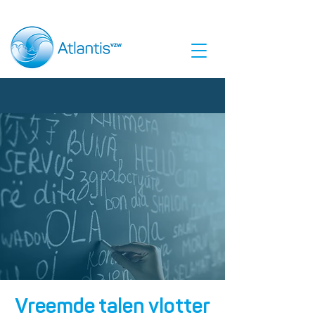
Vreemde talen vlotter