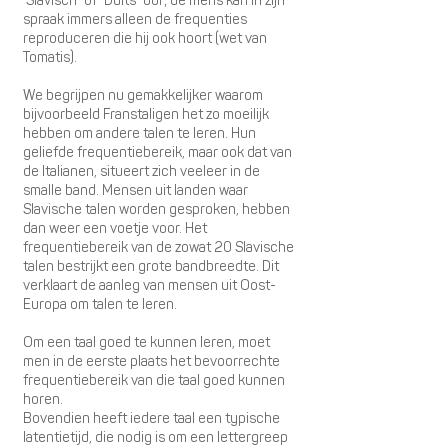
‘Slavisch” of “Duits” oor; de mens kan in zijn
spraak immers alleen de frequenties
reproduceren die hij ook hoort (wet van
Tomatis).
We begrijpen nu gemakkelijker waarom
bijvoorbeeld Franstaligen het zo moeilijk
hebben om andere talen te leren. Hun
geliefde frequentiebereik, maar ook dat van
de Italianen, situeert zich veeleer in de
smalle band. Mensen uit landen waar
Slavische talen worden gesproken, hebben
dan weer een voetje voor. Het
frequentiebereik van de zowat 20 Slavische
talen bestrijkt een grote bandbreedte. Dit
verklaart de aanleg van mensen uit Oost-
Europa om talen te leren.
Om een taal goed te kunnen leren, moet
men in de eerste plaats het bevoorrechte
frequentiebereik van die taal goed kunnen
horen.
Bovendien heeft iedere taal een typische
latentietijd, die nodig is om een lettergreep