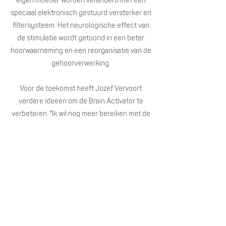
eigen moeder worden veranderd met een
speciaal elektronisch gestuurd versterker en
filtersysteem. Het neurologische effect van
de stimulatie wordt getoond in een beter
hoorwaarneming en een reorganisatie van de
gehoorverwerking.
Voor de toekomst heeft Jozef Vervoort
verdere ideeën om de Brain Activator te
verbeteren. "Ik wil nog meer bereiken met de
therapie en het vooral naar een nog hoger
niveau brengen."
Dit apparaat wordt niet meer geproduceerd.
Alle mogelijkheden van de MBA en het MBL
APP System zitten
nu ook in de nieuwe
MBA 2.0
, maar nog tal
van tot nog toe nooit verschenen