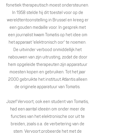
fonetiek therapeutisch moest ondersteunen.
In 1958 stelde hij dit toestel voor op de
wereldtentoonstelling in Brussel en kreeg er
een gouden medaille voor. In gesprek met
een journalist kwam Tomatis op het idee om
het apparaat 'elektronisch oor' te noemen.
De uitvinder verbood onmiddellijk het
nabouwen van zijn uitrusting, zodat de door
hem opgeleide therapeuten zijn apparatuur
moesten kopen en gebruiken. Tot het jaar
2000 gebruikte het instituut Atlantis alleen
de originele apparatuur van Tomatis.
Jozef Vervoort, ook een student van Tomatis,
had een aantal ideeën om onder meer de
functies van het elektronische oor uit te
breiden, zoals o.a. de verbetering van de
stem. Vervoort probeerde het met de