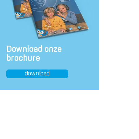
Download onze
brochure
download